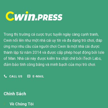
Trong thị trường cá cược trực tuyến ngày càng cạnh tranh,
Cwin nổi lên như một nhà cái uy tín và đa dạng trò chơi, đáp
ứng mọi nhu cầu của người chơi Cwin là một nhà cái được
thành lập từ năm 2014 và được cấp phép hoạt động bởi Isle
of Man. Nhà cái này được kiểm tra chặt chẽ bởi iTech Labs,
đảm bảo tính công bằng và minh bạch của mọi trò chơi.
CALL US
E-MAIL
Chính Sách
Về Chúng Tôi