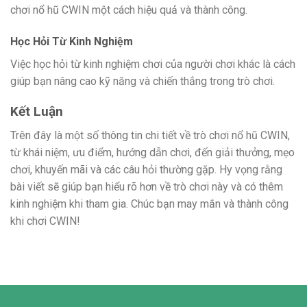
chơi nổ hũ CWIN một cách hiệu quả và thành công.
Học Hỏi Từ Kinh Nghiệm
Việc học hỏi từ kinh nghiệm chơi của người chơi khác là cách
giúp bạn nâng cao kỹ năng và chiến thắng trong trò chơi.
Kết Luận
Trên đây là một số thông tin chi tiết về trò chơi nổ hũ CWIN,
từ khái niệm, ưu điểm, hướng dẫn chơi, đến giải thưởng, mẹo
chơi, khuyến mãi và các câu hỏi thường gặp. Hy vọng rằng
bài viết sẽ giúp bạn hiểu rõ hơn về trò chơi này và có thêm
kinh nghiệm khi tham gia. Chúc bạn may mắn và thành công
khi chơi CWIN!