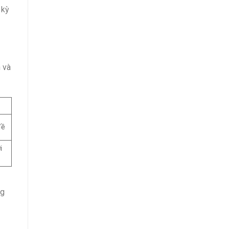
 kỳ
n và
đề
i
ng