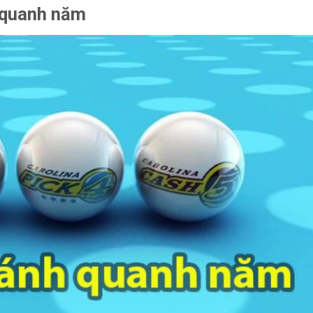
h quanh năm