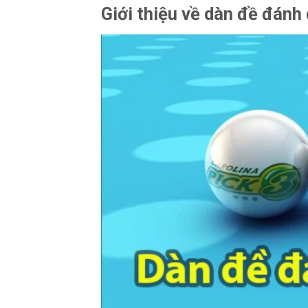
Giới thiệu về dàn đề đán