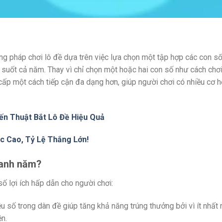
g pháp chơi lô đề dựa trên việc lựa chọn một tập hợp các con s
g suốt cả năm. Thay vì chỉ chọn một hoặc hai con số như cách chơ
ấp một cách tiếp cận đa dạng hơn, giúp người chơi có nhiều cơ h
ến Thuật Bắt Lô Đề Hiệu Quả
c Cao, Tỷ Lệ Thắng Lớn!
uanh năm?
 lợi ích hấp dẫn cho người chơi:
ều số trong dàn đề giúp tăng khả năng trúng thưởng bởi vì ít nhất
n.