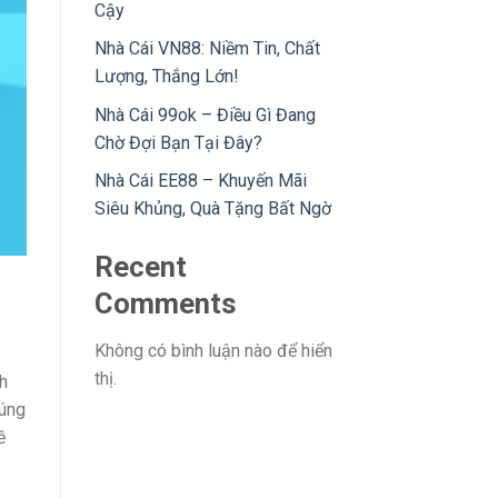
Cậy
Nhà Cái VN88: Niềm Tin, Chất
Lượng, Thắng Lớn!
Nhà Cái 99ok – Điều Gì Đang
Chờ Đợi Bạn Tại Đây?
Nhà Cái EE88 – Khuyến Mãi
Siêu Khủng, Quà Tặng Bất Ngờ
Recent
Comments
Không có bình luận nào để hiển
thị.
h
rúng
ề