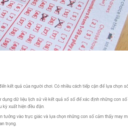
ến kết quả của người chơi. Có nhiều cách tiếp cận để lựa chọn số
ử dụng dữ liệu lịch sử về kết quả xổ số để xác định những con số
u kỳ xuất hiện đều đặn.
tin tưởng vào trực giác và lựa chọn những con số cảm thấy may m
an trọng.